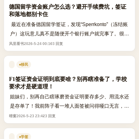
德国留学资金账户怎么选？避开手续费坑，签证
和落地都别卡住
最近在准备德国留学签证，发现“Sperrkonto”（冻结账
户）这玩意儿真不是随便开个银行账户就完事了。很多
同学一上来就冲着“使馆认可”去选，结果发现：手续费
风里看书
2026-5-24 00:10
3 回复
高得离谱、国内汇款要等两周、到账...
移民
F1签证资金证明到底要啥？别再瞎准备了，学校
要求才是硬道理！
姐妹们，别再自己瞎琢磨资金证明要存多少、用流水还
是存单了！我前阵子看一堆人面签被问得哑口无言，根
本不是钱不够，是材料和学校要求“对不上号”。 重点来
晴窗
2026-5-23 23:42
3 回复
了： ✅ 美国F1签证的材料，学校国...
学签