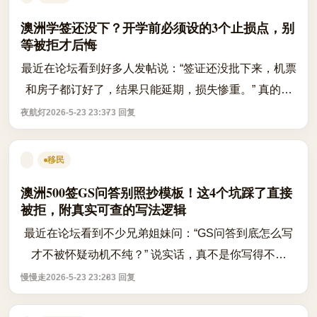
澳洲学签还没下？开学前必须设的3个止损点，别
等被拒才后悔
最近在论坛看到好多人发帖说：“签证还没批下来，机票
和房子都订好了，结果只能延期，损失惨重。” 真的太
扎心了。 先说点官方能查到的事实： - 澳大利亚学生签
夜航灯
2026-5-23 23:37
3 回复
证（Subclass 500）目前处理时间...
移民
澳洲500签GS问答别照抄模板！这4个坑踩了直接
被拒，附真实可查的写法逻辑
最近在论坛看到不少兄弟姐妹问：“GS问答到底怎么写
才不被怀疑动机不纯？” 说实话，真不是你写得不够
好，而是很多人一上来就套模板，结果像中介代写的，
慢慢走
2026-5-23 23:28
3 回复
反而让签证官觉得“这人根本不像学生，...