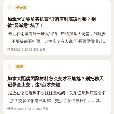
探亲签
加拿大访签前买机票/订酒店到底该咋整？别
被“显诚意”坑了！
最近在论坛看到一堆人纠结：申请加拿大访签，到底要
不要提前买机票、订酒店？有人说“不买票显得没计
划”，也有人说“被拒了机票钱全打水漂”——到底听谁
晴窗
2026-5-23 22:43
3 回复
的？ 咱不整虚的，直接上官方口径和常...
团聚
加拿大配偶团聚材料怎么交才不尴尬？别把聊天
记录全上交，这3点才关键
最近在论坛看到不少姐妹发帖问：关系证明到底要交多
少？交多了怕隐私泄露，交少了又怕被补件……其实
IRCC真正在看的，不是“你聊了多久”，而是“你们的关
慢慢走
2026-5-23 22:35
3 回复