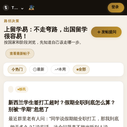
留学易
面向中文用户的留学社区。
登录
⌄
Topics
留学易首页内容流
路径决策
上留学易：不走弯路，出国留学
发帖提问
很容易！
按国家和阶段浏览，先知道自己该走哪一步。
查看最新帖子
This week's community discussions
热门
最新
本周
全部
移民
新西兰学生签打工超时？假期全职到底怎么算？
别被“学期”忽悠了
最近群里老有人问：“同学说假期能全职打工，那我到底