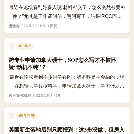
最近在论坛看到好多人说“材料都交了，怎么突然被要补
件？”尤其是工作证明信，明明写了，结果IRCC回信
说“信息不完整”——真挺冤的。 其实加拿大移民局对工
慢慢走
2026-5-23 21:51
3 回复
作经验证明信（Employment Letter）...
PGWP
跨专业申请加拿大硕士，SOP怎么写才不被怀
疑“动机不纯”？
最近在论坛看到不少同学在问：我本科是学金融的，现
在想转去学数据科学，申请加拿大硕士，学习计划
（Study Plan）到底该怎么写？别急，我查了加拿大移
风里看书
2026-5-23 21:30
3 回复
民局和多所院校的公开要求，整理了几条关键...
留学申请
英国新生落地后别只顾报到！这3步没做，租房入