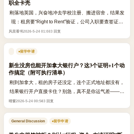
职全卡壳
刚落地英国，兴奋地冲去学校注册、搬进宿舍，结果发
现：租房要“Right to Rent”验证，公司入职要查签证状
态，全卡在“系统没绑定”这一步？别急，这其实是很多
风里看书
2026-5-24 01:03
3 回复
人忽略的eVisa过渡期必做操作。 ...
留学申请
新生没房也能开加拿大银行户？这3个证明+1个动
作搞定（附可执行清单）
刚到加拿大，租的房子还没定，连个正式地址都没有，
结果银行开户直接卡住？别急，真不是你运气差——很
多留学生都踩过这个坑，但其实有路可走。 根据加拿大
晴窗
2026-5-24 00:58
3 回复
主要银行（如RBC、TD、Scotiabank、BM...
General Discussion
留学申请