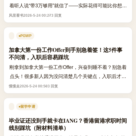
着听人说“带3万够用”就信了——实际花得可能比你想的
多，尤其在温哥华、多伦多这种城市，一次性支出容易
风里看书
2026-5-24 00:27
3 回复
踩坑。 咱不整虚的，直接上可查的...
PGWP
加拿大第一份工作Offer到手别急着签！这5件事
不问清，入职后容易踩坑
刚拿到加拿大第一份工作Offer，兴奋到睡不着？别急着
点头！很多新人因为没问清楚几个关键点，入职后才发
现和预期差得远——比如试用期根本没保障、加班没补
慢慢走
2026-5-24 00:50
3 回复
偿、福利要等三个月才生效……这些都...
留学申请
毕业证还没到手就卡在IANG？香港留港求职时间
线别踩坑（附材料清单）