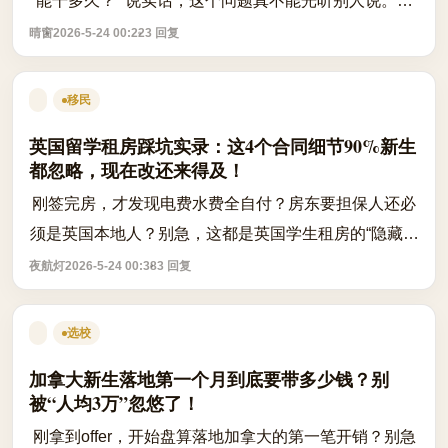
能干多久？” 说实话，这个问题真不能光听别人说。新
西兰移民局（INZ）明文规定：学生签打工上限是每两
晴窗
2026-5-24 00:22
3 回复
周最多40小时，假期期间可以突破这个...
移民
英国留学租房踩坑实录：这4个合同细节90%新生
都忽略，现在改还来得及！
刚签完房，才发现电费水费全自付？房东要担保人还必
须是英国本地人？别急，这都是英国学生租房的“隐藏陷
阱”。不是你不够小心，是这些条款压根没写在广告里。
夜航灯
2026-5-24 00:38
3 回复
先说几个硬核事实，能帮你快速避...
选校
加拿大新生落地第一个月到底要带多少钱？别
被“人均3万”忽悠了！
刚拿到offer，开始盘算落地加拿大的第一笔开销？别急