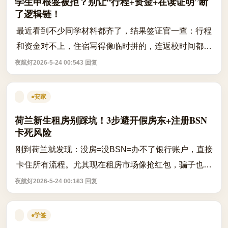
学生申根签被拒？别让“行程+资金+在读证明”断
了逻辑链！
最近看到不少同学材料都齐了，结果签证官一查：行程
和资金对不上，住宿写得像临时拼的，连返校时间都和
在读证明对不上……最后被怀疑“真实目的不纯”，直接
夜航灯
2026-5-24 00:54
3 回复
拒签。 其实申根签证对学生的审核，...
安家
荷兰新生租房别踩坑！3步避开假房东+注册BSN
卡死风险
刚到荷兰就发现：没房=没BSN=办不了银行账户，直接
卡住所有流程。尤其现在租房市场像抢红包，骗子也盯
上留学生，一不小心就交了押金人没了。 但其实只要按
夜航灯
2026-5-24 00:18
3 回复
这几个公开规则走，能避开90%的坑： 1....
学签