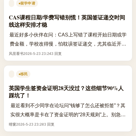
留学申请
CAS课程日期/学费写错别慌！英国签证递交时间
线这样安排才稳
最近好多小伙伴在问：CAS上写错了课程开始日期或学
费金额，学校改得慢，怕耽误签证递交，尤其临近开学
季，真的挺焦虑的。别急，咱把规则捋清楚，其实有缓
风里看书
2026-5-23 23:24
3 回复
冲空间。 先说关键事实： ✅ 英国签证允...
移民
英国学生签资金证明28天没过？这些细节90%人
踩坑了！
最近看到不少同学在论坛问“钱够了怎么还被拒签”？其
实很大概率是卡在了资金证明的“28天规则”上。别急着
骂银行，真不是你钱不够，是时间、格式、名字对不
晴窗
2026-5-23 23:20
3 回复
上，直接被系统筛掉。 根据英国移民...