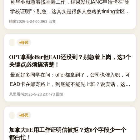
刚毕业就急着找香港工作，结果发现IANG申请卡在“等
学校证明”？别急，这其实是很多人忽略的timing雷区。
根据入境处最新口径，IANG（非本地毕业生留港/回港
晴窗
2026-5-24 00:06
3 回复
就业安排）申请必须在毕业前或毕业后6...
移民
OPT拿到offer但EAD还没到？别急着上岗，这3个
关键点必须搞清楚！
最近好多同学在问：offer都拿到了，公司也催入职，可
EAD卡在邮寄路上，到底能不能先上班？说实话，这问
题真不是“能”或“不能”一句话能回答的，得看规则、看时
风里看书
2026-5-23 23:47
3 回复
间、看怎么操作。 先说结论：不...
移民
加拿大EE用工作证明信被拒？这6个字段少一个
都白忙！